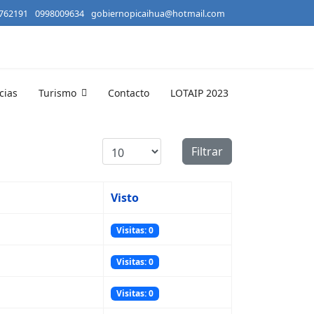
2762191
0998009634
gobiernopicaihua@hotmail.com
cias
Turismo
Contacto
LOTAIP 2023
Cantidad a mostrar
Filtrar
Visto
Visitas: 0
Visitas: 0
Visitas: 0