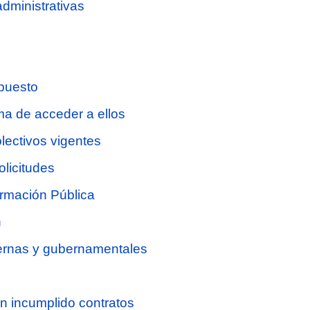
administrativas
 puesto
rma de acceder a ellos
olectivos vigentes
olicitudes
formación Pública
n
nternas y gubernamentales
an incumplido contratos