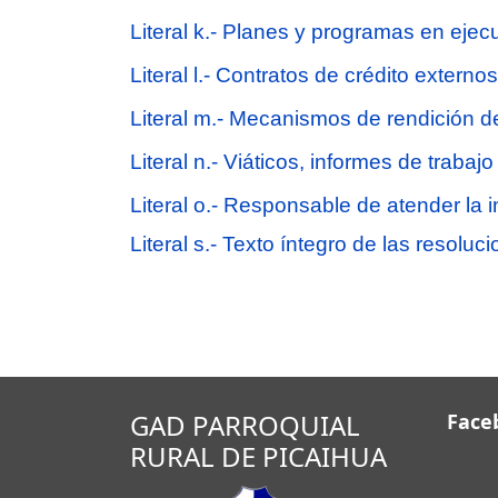
Literal k.- Planes y programas en ejec
Literal l.- Contratos de crédito externo
Literal m.- Mecanismos de rendición d
Literal n.- Viáticos, informes de trabajo 
Literal o.- Responsable de atender la 
Literal s.- Texto íntegro de las resoluc
GAD PARROQUIAL
Face
RURAL DE PICAIHUA