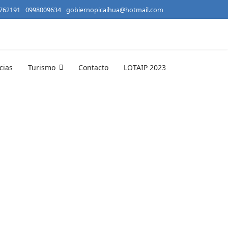
2762191
0998009634
gobiernopicaihua@hotmail.com
cias
Turismo
Contacto
LOTAIP 2023