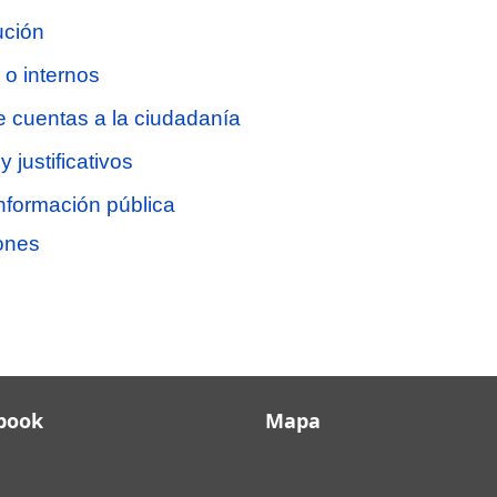
ución
s o internos
e cuentas a la ciudadanía
y justificativos
información pública
iones
book
Mapa